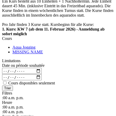
Ein Kurs besteht aus 10 Einheiten + 1 Nachholtermin. Jede Einheit
dauert 45 Min. (inklusive Eintritt in das Freizeitbad aquarado). Die
Kurse finden in einem wöchentlichen Turnus statt. Die Kurse finden
ausschließlich im Innenbecken des aquarados statt.
Pro Jahr finden 3 Kurse statt. Kursbeginn für alle Kurse:
1. Kurs: KW 7 (ab dem 11. Februar 2026) - Anmeldung ab
sofort möglich
Cours
Aqua Jogging
MISSING NAME
Limitations
Date ou période souhaitée
Cours disponibles seulement
Trier
Filtres
:00
a.m.
p.m.
Heure
:00
a.m.
p.m.
:00
a.m.
p.m.